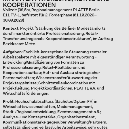
KOOPERATIONEN
Vollzeit (39,5h), Regionalmanagement PLATTE.Berlin
E11 TV-L, befristet für 2. Förderphase (01.10.2026–
30.09.2029)
Kontext:
Projekt "Stärkung des Berliner Modestandorts
durch marktorientierte Professionalisierung, Retail-
Transfer und regionale Kooperationsstrukturen", im Auftrag
Bezirksamt Mitte.
Aufgaben:
Fachlich-konzeptionelle Steuerung zentraler
Arbeitspakete mit eigenständiger Verantwortung -
Entwicklung/Qualifizierung von Formaten zu
Professionalisierung, Retail-Reallaboren und
Kooperationsaufbau; Auf- und Ausbau strategischer
Partnerschaften; Wissenstransfer/Auswertung der
Projektergebnisse; Schnittstellenkoordination mit
Projektleitung, Projektkoordinationen, PLATTE e.V. und
Wirtschaftsförderungen.
Profil:
Hochschulabschluss (Bachelor/Diplom FH) in
Wirtschaftswissenschaften, Modemanagement,
Stadt-/Regionalentwicklung, Eventmanagement o.ä.;
Analyse- und Konzeptstärke, Organisationstalent,
Kommunikationsstärke gegenüber Verwaltung/Partnern,
selbstständige und verlässliche Arbeitsweise, sehr gutes