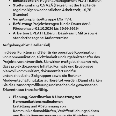
Einsatzbereich:
Regionalmanagement PLATTE.Berlin
Stellenumfang:
0,5 VZÄ (Teilzeit mit der Hälfte der
regelmäßigen wöchentlichen Arbeitszeit, 19,75
Stunden)
Vergütung:
Entgeltgruppe E9a TV-L
Befristung:
Projektbezogen für die Dauer der 2.
Förderphase (01.10.2026 bis 30.09.2029)
Arbeitsort:
PLATTE.Berlin, Bezirksamt Mitte sowie
standortbezogene Außentermine
Aufgabengebiet (Stellenziel)
In dieser Funktion sind Sie für die operative Koordination
von Kommunikation, Sichtbarkeit und Ergebnistransfer des
Projekts verantwortlich. Sie wirken maßgeblich daran mit,
dass projektbezogene Inhalte, Formate und Ergebnisse
planvoll kommuniziert, dokumentiert und für
unterschiedliche Zielgruppen sowie die Berliner
Modewirtschaft nutzbar aufbereitet werden. Damit stärken
Sie die Standortprofilierung und machen die gewonnenen
Erkenntnisse transferfähig.
Planung, Koordination & Umsetzung von
Kommunikationsmaßnahmen:
Erstellung und Abstimmung von
Kommunikationsabläufen, Veröffentlichungsplänen
und Redaktionsprozessen sowie die Absicherung