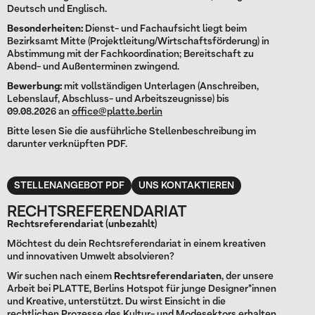
Deutsch und Englisch.
Besonderheiten:
Dienst- und Fachaufsicht liegt beim
Bezirksamt Mitte (Projektleitung/Wirtschaftsförderung) in
Abstimmung mit der Fachkoordination; Bereitschaft zu
Abend- und Außenterminen zwingend.
Bewerbung:
mit vollständigen Unterlagen (Anschreiben,
Lebenslauf, Abschluss- und Arbeitszeugnisse) bis
09.08.2026 an
office@platte.berlin
Bitte lesen Sie die ausführliche Stellenbeschreibung im
darunter verknüpften PDF.
STELLENANGEBOT PDF
UNS KONTAKTIEREN
RECHTSREFERENDARIAT
Rechtsreferendariat (unbezahlt)
Möchtest du dein Rechtsreferendariat in einem kreativen
und innovativen Umwelt absolvieren?
Wir suchen nach einem
Rechtsreferendariaten
, der unsere
Arbeit bei PLATTE, Berlins Hotspot für junge Designer*innen
und Kreative, unterstützt. Du wirst Einsicht in die
rechtlichen Prozesse des Kultur- und Modesektors erhalten