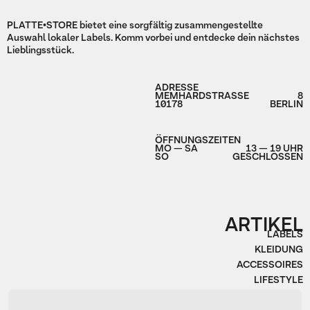
Slide 2 of 2.
PLATTE•STORE bietet eine sorgfältig zusammengestellte
Auswahl lokaler Labels. Komm vorbei und entdecke dein nächstes
Lieblingsstück.
ADRESSE
MEMHARDSTRASSE
8
10178
BERLIN
ÖFFNUNGSZEITEN
MO — SA
13 — 19 UHR
SO
GESCHLOSSEN
ARTIKEL
LABELS
KLEIDUNG
ACTA NON VERBA
AKKESOIR
AMBRA FIORENZA
BEBYS BLISS
ACCESSOIRES
BONDY
CEREMONIAL TRIBUTE
DAS WETTER MAGAZIN
LIFESTYLE
DENNIS CHUENE
EIKE KÖNIG
FORMAT
HADERLUMP
IDEN
JULIUS WORKS
KEYI
KILL AKIRA
LUISE ZÜCKER
LUIS STEIGLEDER