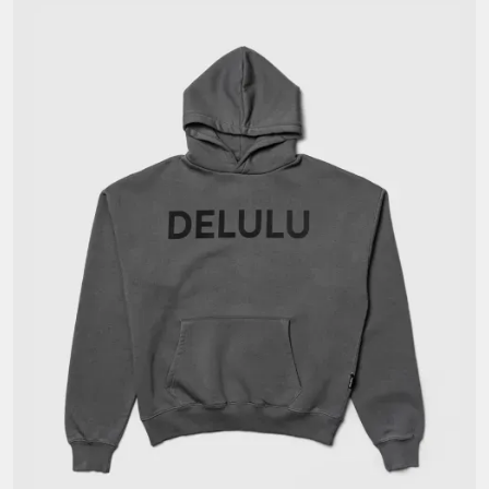
MARISPYPER STUDIOS
M'AW
NAMILIA
NOWRUBI
PAPES
PERLENSAU
PLATTE
RADICAL SOFTNESS
RAVEMORE BERLIN
SAMPLE CM
SCHEPPERHEYN
SELVA HUYGENS
SEPIDEH AHADI
SPIKY CHERRY
STELLA GRABER
STUDIO SUPERPOWER
TRIPPEN
VAKUUM MAGAZIN
VERTERE BERLIN
YOUNGBLOOD
ZILVER.ZIN