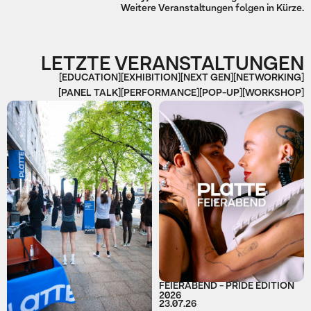
Weitere Veranstaltungen folgen in Kürze.
LETZTE VERANSTALTUNGEN
[EDUCATION]
[EXHIBITION]
[NEXT GEN]
[NETWORKING]
[PANEL TALK]
[PERFORMANCE]
[POP-UP]
[WORKSHOP]
FEIERABEND - PRIDE EDITION
2026
23.07.26