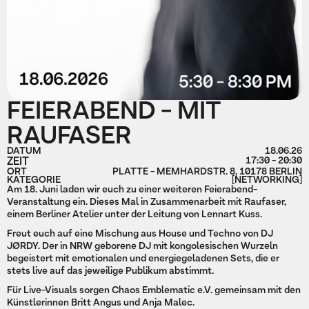
FEIERABEND - MIT
RAUFASER
DATUM
18.06.26
ZEIT
17:30 - 20:30
ORT
PLATTE - MEMHARDSTR. 8, 10178 BERLIN
KATEGORIE
[NETWORKING]
Am 18. Juni laden wir euch zu einer weiteren Feierabend-
Veranstaltung ein. Dieses Mal in Zusammenarbeit mit Raufaser,
einem Berliner Atelier unter der Leitung von Lennart Kuss.
Freut euch auf eine Mischung aus House und Techno von DJ
JØRDY. Der in NRW geborene DJ mit kongolesischen Wurzeln
begeistert mit emotionalen und energiegeladenen Sets, die er
stets live auf das jeweilige Publikum abstimmt.
Für Live-Visuals sorgen Chaos Emblematic e.V. gemeinsam mit den
Künstlerinnen Britt Angus und Anja Malec.