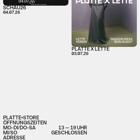
SCHAU26
04.07.26
PLATTE X LETTE
03.07.26
PLATTE•STORE
ÖFFNUNGSZEITEN
MO-DI/DO-SA
13 — 19 UHR
MI/SO
GESCHLOSSEN
ADRESSE