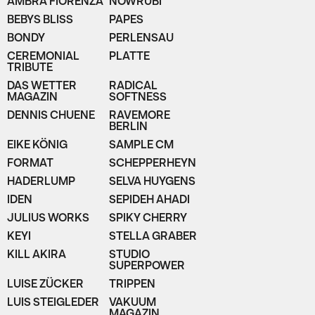
AMBRA FIORENZA
NOWRUBI
BEBYS BLISS
PAPES
BONDY
PERLENSAU
CEREMONIAL
PLATTE
TRIBUTE
DAS WETTER
RADICAL
MAGAZIN
SOFTNESS
DENNIS CHUENE
RAVEMORE
BERLIN
EIKE KÖNIG
SAMPLE CM
FORMAT
SCHEPPERHEYN
HADERLUMP
SELVA HUYGENS
IDEN
SEPIDEH AHADI
JULIUS WORKS
SPIKY CHERRY
KEYI
STELLA GRABER
KILL AKIRA
STUDIO
SUPERPOWER
LUISE ZÜCKER
TRIPPEN
LUIS STEIGLEDER
VAKUUM
MAGAZIN