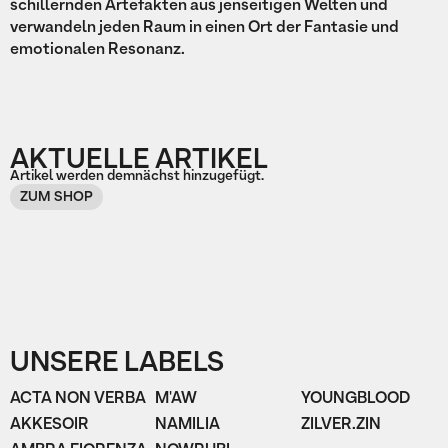
schillernden Artefakten aus jenseitigen Welten und
verwandeln jeden Raum in einen Ort der Fantasie und
emotionalen Resonanz.
AKTUELLE ARTIKEL
Artikel werden demnächst hinzugefügt.
ZUM SHOP
UNSERE LABELS
ACTA NON VERBA
M'AW
YOUNGBLOOD
AKKESOIR
NAMILIA
ZILVER.ZIN