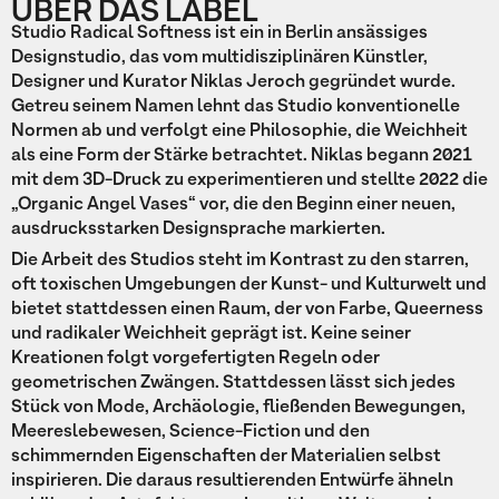
ÜBER DAS LABEL
Studio Radical Softness ist ein in Berlin ansässiges
Designstudio, das vom multidisziplinären Künstler,
Designer und Kurator Niklas Jeroch gegründet wurde.
Getreu seinem Namen lehnt das Studio konventionelle
Normen ab und verfolgt eine Philosophie, die Weichheit
als eine Form der Stärke betrachtet. Niklas begann 2021
mit dem 3D-Druck zu experimentieren und stellte 2022 die
„Organic Angel Vases“ vor, die den Beginn einer neuen,
ausdrucksstarken Designsprache markierten.
Die Arbeit des Studios steht im Kontrast zu den starren,
oft toxischen Umgebungen der Kunst- und Kulturwelt und
bietet stattdessen einen Raum, der von Farbe, Queerness
und radikaler Weichheit geprägt ist. Keine seiner
Kreationen folgt vorgefertigten Regeln oder
geometrischen Zwängen. Stattdessen lässt sich jedes
Stück von Mode, Archäologie, fließenden Bewegungen,
Meereslebewesen, Science-Fiction und den
schimmernden Eigenschaften der Materialien selbst
inspirieren. Die daraus resultierenden Entwürfe ähneln