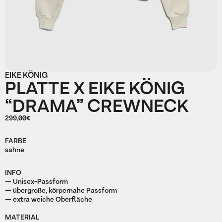
EIKE KÖNIG
PLATTE X EIKE KÖNIG
“DRAMA” CREWNECK
299,00€
FARBE
sahne
INFO
— Unisex-Passform
— übergroße, körpernahe Passform
— extra weiche Oberfläche
MATERIAL